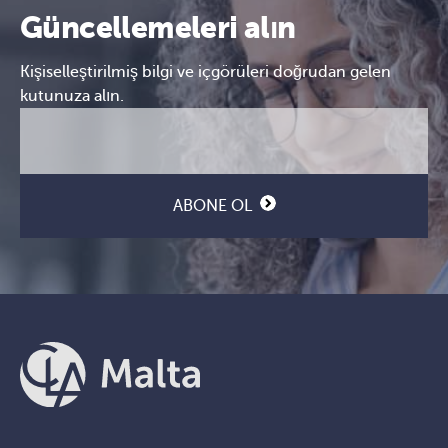
Güncellemeleri alın
Kişiselleştirilmiş bilgi ve içgörüleri doğrudan gelen
kutunuza alın.
E-
CAPTCHA
posta
(Gerekli)
ABONE OL