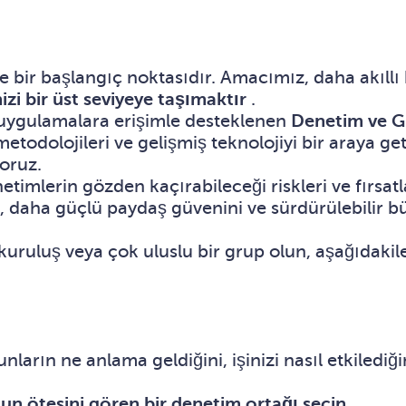
 bir başlangıç noktasıdır. Amacımız, daha akıllı k
zi bir üst seviyeye taşımaktır
.
 uygulamalara erişimle desteklenen
Denetim ve G
i metodolojileri ve gelişmiş teknolojiyi bir araya 
yoruz.
imlerin gözden kaçırabileceği riskleri ve fırsatla
i, daha güçlü paydaş güvenini ve sürdürülebilir b
 kuruluş veya çok uluslu bir grup olun, aşağıdaki
rın ne anlama geldiğini, işinizi nasıl etkilediğini
n ötesini gören bir denetim ortağı seçin.