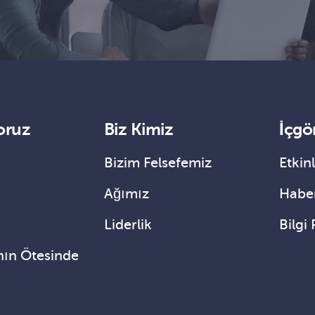
oruz
Biz Kimiz
İçgö
Bizim Felsefemiz
Etkinl
Ağımız
Haber
Liderlik
Bilgi 
nın Ötesinde