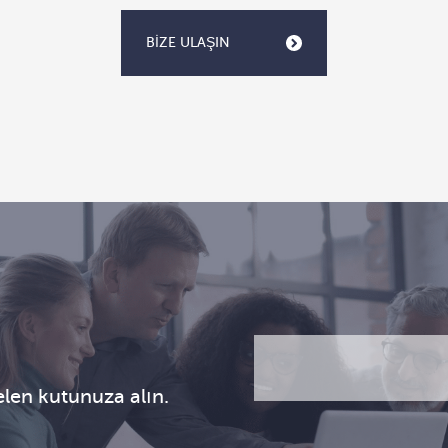
BIZE ULAŞIN
E-
CAPTCHA
posta
(Gerekli)
gelen kutunuza alın.