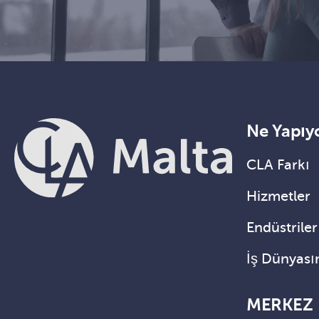
Ne Yapıy
CLA Farkı
Hizmetler
Endüstriler
İş Dünyası
MERKEZ