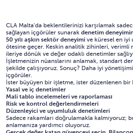
CLA Malta'da beklentilerinizi karşılamak sadece
sağlayan içgörüler sunarak
denetim deneyimini
50 yılı aşkın sektör deneyimi
ve küresel en iyi
ötesine geçer. Keskin analitik zihinleri, veriml
ileriye dönük ve değer odaklı denetimler sağlı
İşletmenizin nüanslarını anlamak, standart denet
şekilde çalışıyoruz. Sonuç? Daha iyi yönetişim
içgörüler.
İster büyüyen bir işletme, ister düzenlenen bir
Yasal ve iç denetimler
Mali tablo incelemeleri ve raporlaması
Risk ve kontrol değerlendirmeleri
Düzenleyici ve uyumluluk denetimleri
Sadece rakamları doğrulamakla kalmıyoruz; bunla
anlamanıza yardımcı oluyoruz.
Gerçek değer katan güvenceyi seçin. Bilançonu