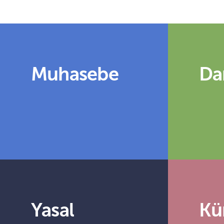
Muhasebe
Da
Yasal
Kü