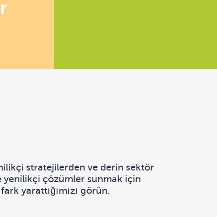
r
ilikçi stratejilerden ve derin sektör
e yenilikçi çözümler sunmak için
 fark yarattığımızı görün.