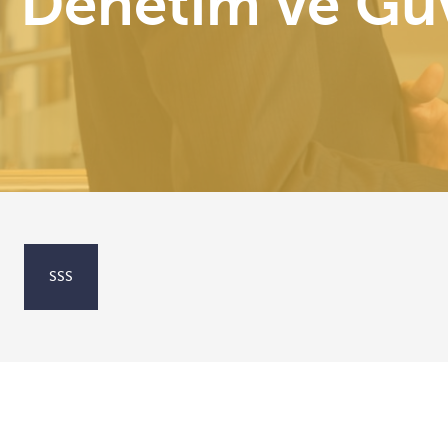
Denetim ve Gü
SSS