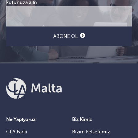
kutunuza alın.
E-
CAPTCHA
posta
(Gerekli)
ABONE OL
Ne Yapıyoruz
Biz Kimiz
CLA Farkı
Bizim Felsefemiz