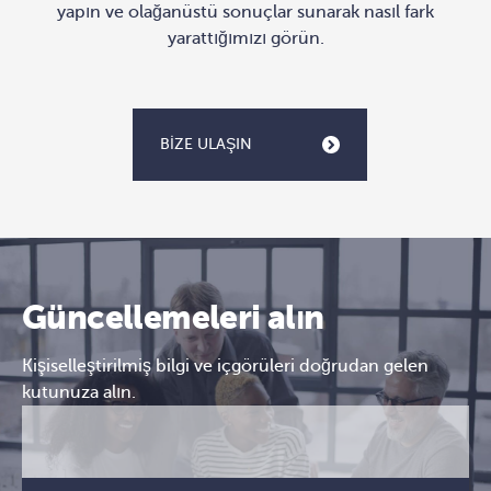
yapın ve olağanüstü sonuçlar sunarak nasıl fark
yarattığımızı görün.
BIZE ULAŞIN
Güncellemeleri alın
Kişiselleştirilmiş bilgi ve içgörüleri doğrudan gelen
kutunuza alın.
E-
CAPTCHA
posta
(Gerekli)