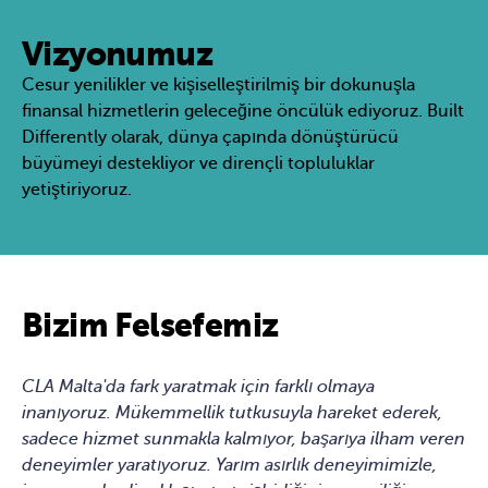
Vizyonumuz
Cesur yenilikler ve kişiselleştirilmiş bir dokunuşla
finansal hizmetlerin geleceğine öncülük ediyoruz. Built
Differently olarak, dünya çapında dönüştürücü
büyümeyi destekliyor ve dirençli topluluklar
yetiştiriyoruz.
Bizim Felsefemiz
CLA Malta'da fark yaratmak için farklı olmaya
inanıyoruz. Mükemmellik tutkusuyla hareket ederek,
sadece hizmet sunmakla kalmıyor, başarıya ilham veren
deneyimler yaratıyoruz. Yarım asırlık deneyimimizle,