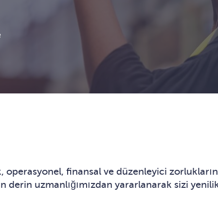
e
k, operasyonel, finansal ve düzenleyici zorlukla
in derin uzmanlığımızdan yararlanarak sizi yenili