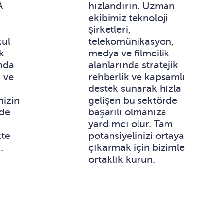
A
hızlandırın. Uzman
ekibimiz teknoloji
şirketleri,
kul
telekomünikasyon,
k
medya ve filmcilik
ında
alanlarında stratejik
k ve
rehberlik ve kapsamlı
destek sunarak hızla
nizin
gelişen bu sektörde
rde
başarılı olmanıza
yardımcı olur. Tam
kte
potansiyelinizi ortaya
.
çıkarmak için bizimle
ortaklık kurun.