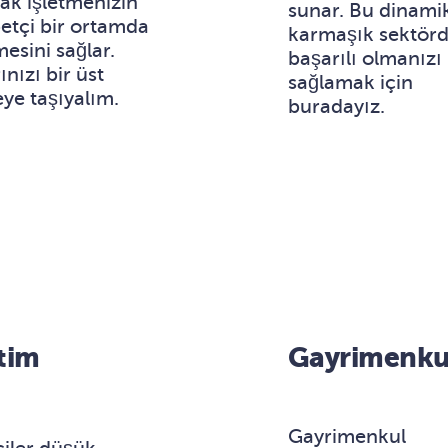
ak işletmenizin
sunar. Bu dinami
etçi bir ortamda
karmaşık sektör
mesini sağlar.
başarılı olmanızı
nızı bir üst
sağlamak için
eye taşıyalım.
buradayız.
tim
Gayrimenku
Gayrimenkul