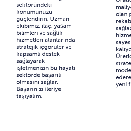
Üreti
sektöründeki
maliy
konumunuzu
olan 
güçlendirin. Uzman
reka
ekibimiz, ilaç, yaşam
sağla
bilimleri ve sağlık
hizme
hizmetleri alanlarında
sayes
stratejik içgörüler ve
kalıyo
kapsamlı destek
Üretic
sağlayarak
strate
işletmenizin bu hayati
model
sektörde başarılı
edere
olmasını sağlar.
yeni f
Başarınızı ileriye
taşıyalım.