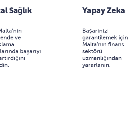
tal Sağlık
Yapay Zeka
alta'nın
Başarınızı
kende ve
garantilemek içi
klama
Malta'nın finans
larında başarıyı
sektörü
artırdığını
uzmanlığından
din.
yararlanın.