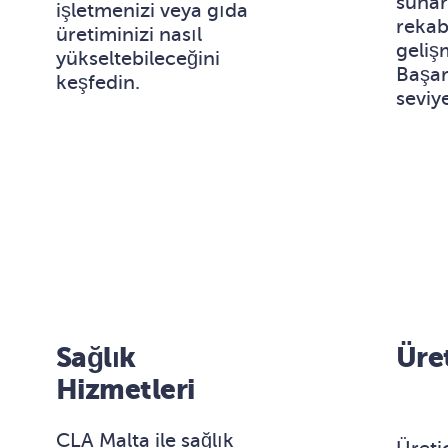
sunar
işletmenizi veya gıda
rekab
üretiminizi nasıl
geliş
yükseltebileceğini
Başarı
keşfedin.
seviy
Sağlık
Üre
Hizmetleri
CLA Malta ile sağlık