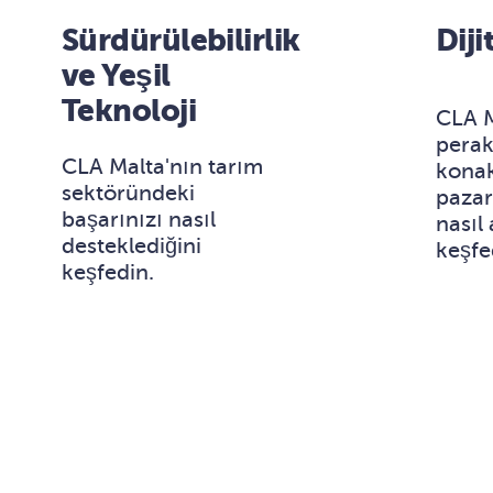
Sürdürülebilirlik
Diji
ve Yeşil
Teknoloji
CLA M
pera
CLA Malta'nın tarım
kona
sektöründeki
pazar
başarınızı nasıl
nasıl 
desteklediğini
keşfe
keşfedin.