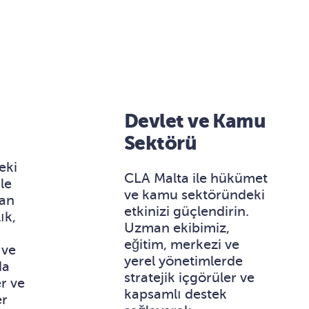
Devlet ve Kamu
Sektörü
eki
CLA Malta ile hükümet
ile
ve kamu sektöründeki
man
etkinizi güçlendirin.
ık,
Uzman ekibimiz,
eğitim, merkezi ve
 ve
yerel yönetimlerde
da
stratejik içgörüler ve
r ve
kapsamlı destek
er