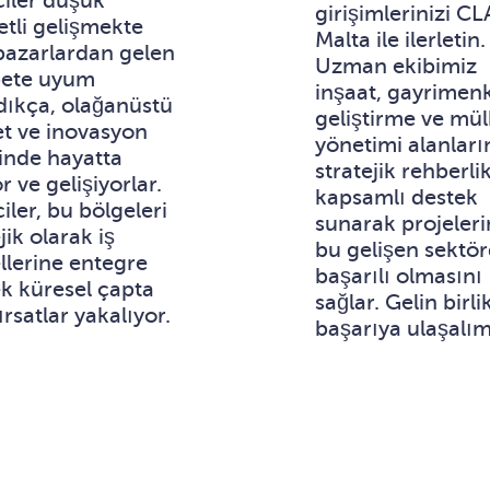
ciler düşük
girişimlerinizi CL
etli gelişmekte
Malta ile ilerletin.
pazarlardan gelen
Uzman ekibimiz
bete uyum
inşaat, gayrimen
dıkça, olağanüstü
geliştirme ve mül
t ve inovasyon
yönetimi alanlar
inde hayatta
stratejik rehberli
r ve gelişiyorlar.
kapsamlı destek
iler, bu bölgeleri
sunarak projeleri
jik olarak iş
bu gelişen sektö
lerine entegre
başarılı olmasını
k küresel çapta
sağlar. Gelin birli
ırsatlar yakalıyor.
başarıya ulaşalım