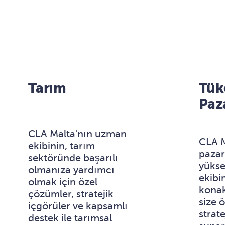
Tarım
Tük
Paza
CLA Malta'nın uzman
CLA M
ekibinin, tarım
pazar
sektöründe başarılı
yükse
olmanıza yardımcı
ekibi
olmak için özel
konak
çözümler, stratejik
size 
içgörüler ve kapsamlı
strate
destek ile tarımsal