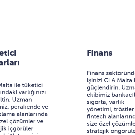
etici
Finans
rları
Finans sektöründ
işinizi CLA Malta 
alta ile tüketici
güçlendirin. Uz
ındaki varlığınızı
ekibimiz bankacıl
ltin. Uzman
sigorta, varlık
miz, perakende ve
yönetimi, tröstler
lama alanlarında
fintech alanların
özel çözümler ve
size özel çözümle
jik içgörüler
stratejik öngörül