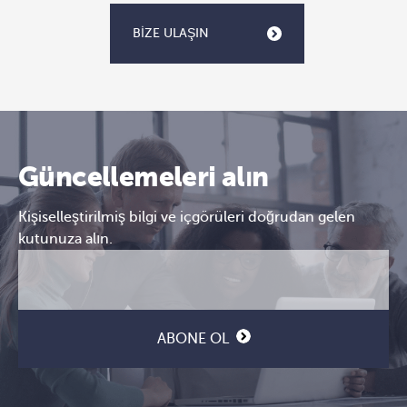
BIZE ULAŞIN
Güncellemeleri alın
Kişiselleştirilmiş bilgi ve içgörüleri doğrudan gelen
kutunuza alın.
E-
CAPTCHA
posta
(Gerekli)
ABONE OL