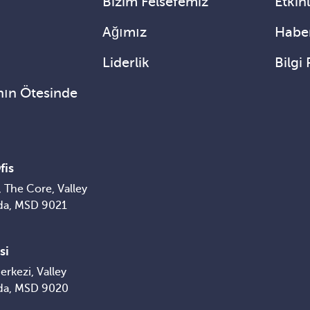
Bizim Felsefemiz
Etkinl
Ağımız
Haber
Liderlik
Bilgi 
nın Ötesinde
fis
 The Core, Valley
da, MSD 9021
si
erkezi, Valley
da, MSD 9020