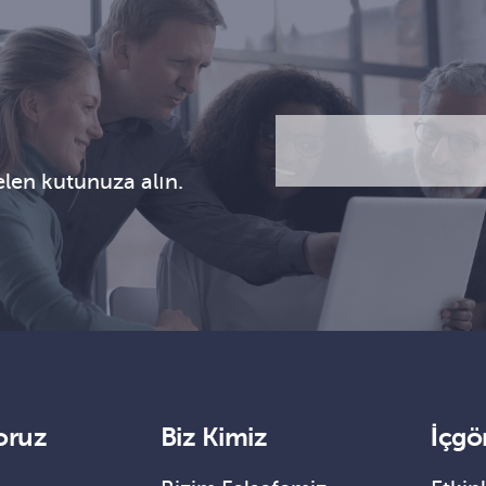
E-
CAPTCHA
posta
(Gerekli)
gelen kutunuza alın.
oruz
Biz Kimiz
İçgö