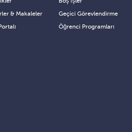
ikler
Boş İşler
ler & Makaleler
Geçici Görevlendirme
Portalı
Öğrenci Programları