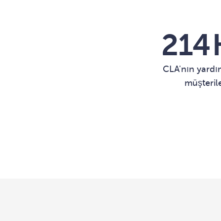
218
CLA'nın yardım
müşteril