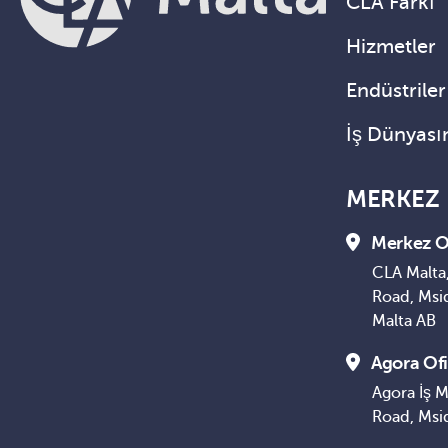
CLA Farkı
Hizmetler
Endüstriler
İş Dünyası
MERKEZ
Merkez O
CLA Malta,
Road, Msi
Malta AB
Agora Ofi
Agora İş M
Road, Msi