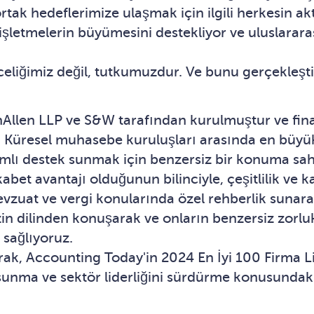
tak hedeflerimize ulaşmak için ilgili herkesin akt
letmelerin büyümesini destekliyor ve uluslararası
iğimiz değil, tutkumuzdur. Ve bunu gerçekleştirme
nAllen LLP ve S&W tarafından kurulmuştur ve fina
r. Küresel muhasebe kuruluşları arasında en büyü
mlı destek sunmak için benzersiz bir konuma sah
abet avantajı olduğunun bilinciyle, çeşitlilik ve k
evzuat ve vergi konularında özel rehberlik sunara
in dilinden konuşarak ve onların benzersiz zorlukl
 sağlıyoruz.
, Accounting Today'in 2024 En İyi 100 Firma Liste
r sunma ve sektör liderliğini sürdürme konusundaki