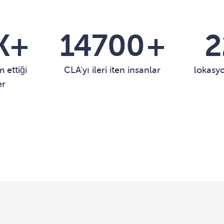
K+
15000
+
2
 ettiği
CLA'yı ileri iten insanlar
lokasyo
er