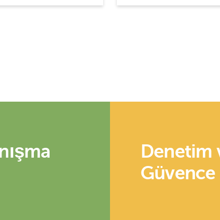
nışma
Denetim 
Güvence