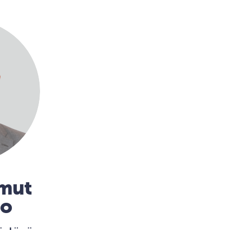
mmut
no