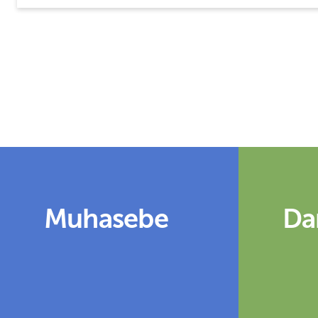
Muhasebe
Da