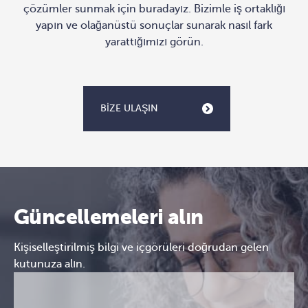
çözümler sunmak için buradayız. Bizimle iş ortaklığı
yapın ve olağanüstü sonuçlar sunarak nasıl fark
yarattığımızı görün.
BIZE ULAŞIN
Güncellemeleri alın
Kişiselleştirilmiş bilgi ve içgörüleri doğrudan gelen
kutunuza alın.
E-
CAPTCHA
posta
(Gerekli)