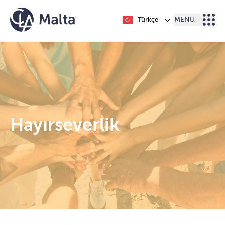
İçeriğe geç
Türkçe
MENU
Hayırseverlik