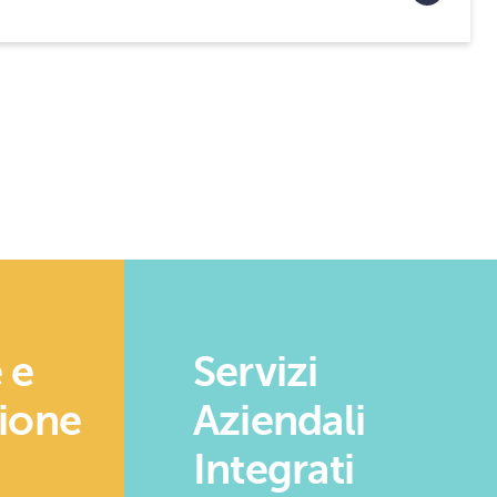
 e
Servizi
zione
Aziendali
Integrati