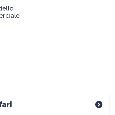
dello
rciale
fari