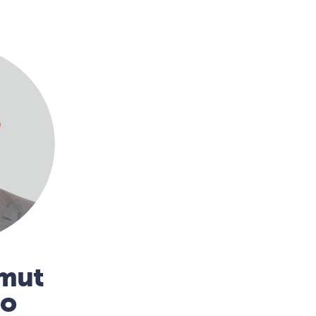
mmut
no