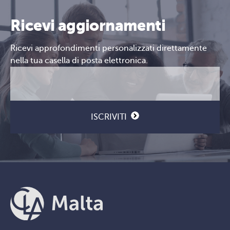
Ricevi aggiornamenti
Ricevi approfondimenti personalizzati direttamente
nella tua casella di posta elettronica.
Email
CAPTCHA
(Obbligatorio)
ISCRIVITI