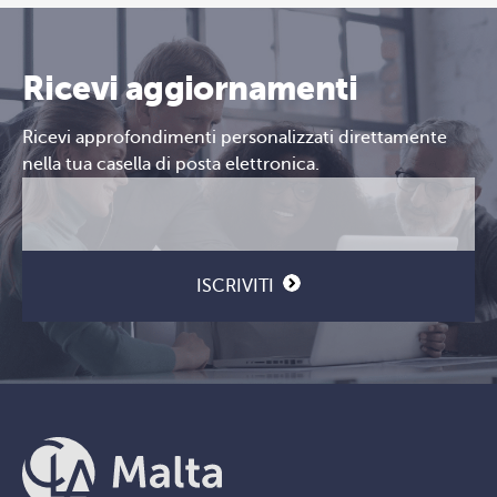
Ricevi aggiornamenti
Ricevi approfondimenti personalizzati direttamente
nella tua casella di posta elettronica.
Email
CAPTCHA
(Obbligatorio)
ISCRIVITI