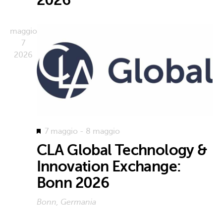
maggio
7
2026
In
7 maggio
-
8 maggio
primo
CLA Global Technology &
piano
Innovation Exchange:
Bonn 2026
Bonn, Germania