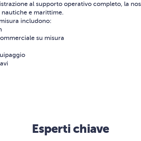
istrazione al supporto operativo completo, la no
ze nautiche e marittime.
u misura includono:
m
commerciale su misura
quipaggio
navi
Esperti chiave