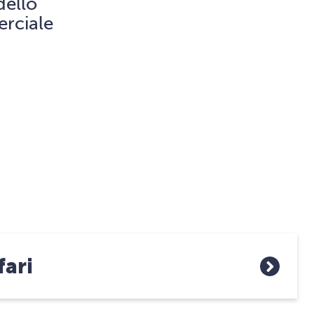
dello
rciale
fari