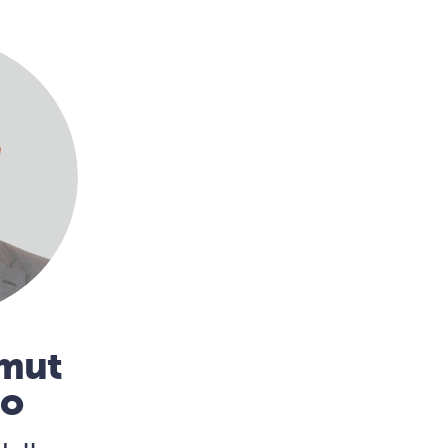
mmut
no