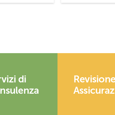
vizi di
Revisione
nsulenza
Assicura