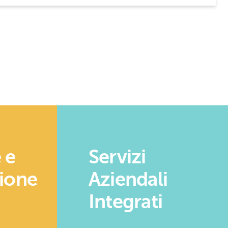
 e
Servizi
zione
Aziendali
Integrati