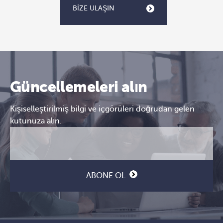
BIZE ULAŞIN
Güncellemeleri alın
Kişiselleştirilmiş bilgi ve içgörüleri doğrudan gelen
kutunuza alın.
E-
CAPTCHA
posta
(Gerekli)
ABONE OL