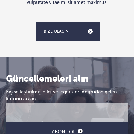
vulputate vitae mi sit amet maximus.
BIZE ULAŞIN
Güncellemeleri alın
Kişiselleştirilmiş bilgi ve içgörüleri doğrudan gelen
kutunuza alın.
E-
CAPTCHA
posta
(Gerekli)
ABONE OL