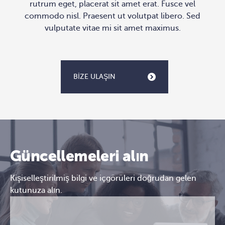
rutrum eget, placerat sit amet erat. Fusce vel
commodo nisl. Praesent ut volutpat libero. Sed
vulputate vitae mi sit amet maximus.
BIZE ULAŞIN
Güncellemeleri alın
Kişiselleştirilmiş bilgi ve içgörüleri doğrudan gelen
kutunuza alın.
E-
CAPTCHA
posta
(Gerekli)