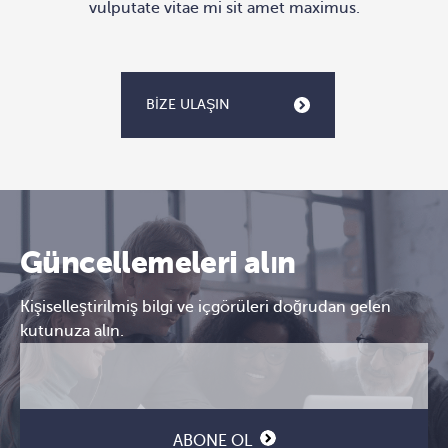
vulputate vitae mi sit amet maximus.
BIZE ULAŞIN
Güncellemeleri alın
Kişiselleştirilmiş bilgi ve içgörüleri doğrudan gelen
kutunuza alın.
E-
CAPTCHA
posta
(Gerekli)
ABONE OL