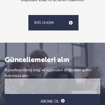
BIZE ULAŞIN
Güncellemeleri alın
Kişiselleştirilmiş bilgi ve içgörüleri doğrudan gelen
kutunuza alın.
E-
CAPTCHA
posta
(Gerekli)
ABONE OL