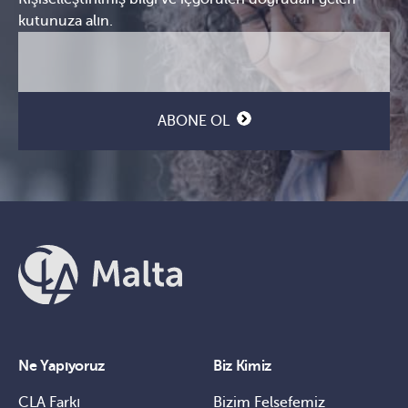
kutunuza alın.
E-
CAPTCHA
posta
(Gerekli)
ABONE OL
Ne Yapıyoruz
Biz Kimiz
CLA Farkı
Bizim Felsefemiz