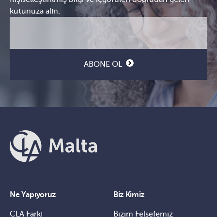
kutunuza alın.
E-
CAPTCHA
posta
(Gerekli)
ABONE OL
Ne Yapıyoruz
Biz Kimiz
CLA Farkı
Bizim Felsefemiz