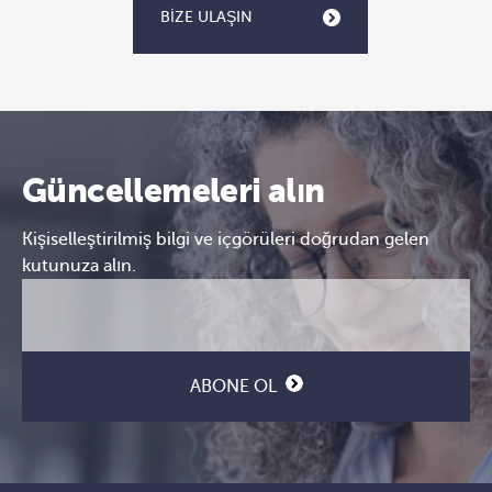
BIZE ULAŞIN
Güncellemeleri alın
Kişiselleştirilmiş bilgi ve içgörüleri doğrudan gelen
kutunuza alın.
E-
CAPTCHA
posta
(Gerekli)
ABONE OL