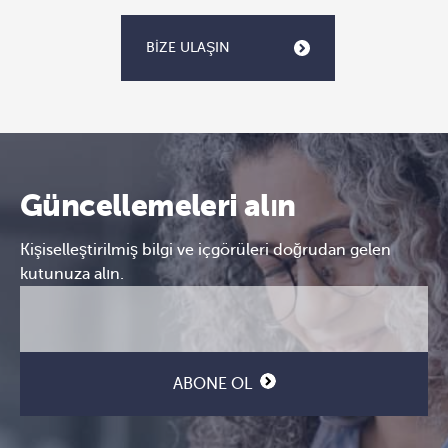
BIZE ULAŞIN
Güncellemeleri alın
Kişiselleştirilmiş bilgi ve içgörüleri doğrudan gelen
kutunuza alın.
E-
CAPTCHA
posta
(Gerekli)
ABONE OL