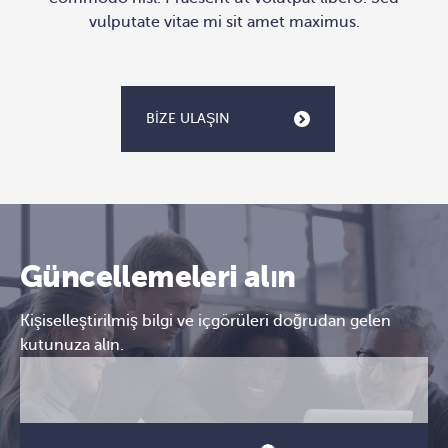
vulputate vitae mi sit amet maximus.
BIZE ULAŞIN
Güncellemeleri alın
Kişiselleştirilmiş bilgi ve içgörüleri doğrudan gelen
kutunuza alın.
E-
CAPTCHA
posta
(Gerekli)