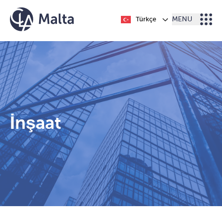
İçeriğe geç
Türkçe
MENU
İnşaat