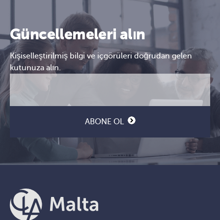
Güncellemeleri alın
Kişiselleştirilmiş bilgi ve içgörüleri doğrudan gelen
kutunuza alın.
E-
CAPTCHA
posta
(Gerekli)
ABONE OL