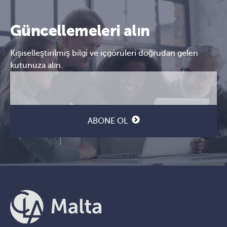
Güncellemeleri alın
Kişiselleştirilmiş bilgi ve içgörüleri doğrudan gelen
kutunuza alın.
E-
CAPTCHA
posta
(Gerekli)
ABONE OL