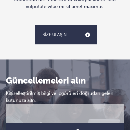
vulputate vitae mi sit amet maximus.
BIZE ULAŞIN
Güncellemeleri alın
Kişiselleştirilmiş bilgi ve içgörüleri doğrudan gelen
kutunuza alın.
E-
CAPTCHA
posta
(Gerekli)