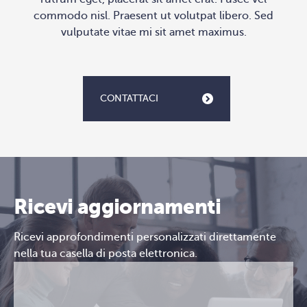
commodo nisl. Praesent ut volutpat libero. Sed
vulputate vitae mi sit amet maximus.
CONTATTACI
Ricevi aggiornamenti
Ricevi approfondimenti personalizzati direttamente
nella tua casella di posta elettronica.
Email
CAPTCHA
(Obbligatorio)