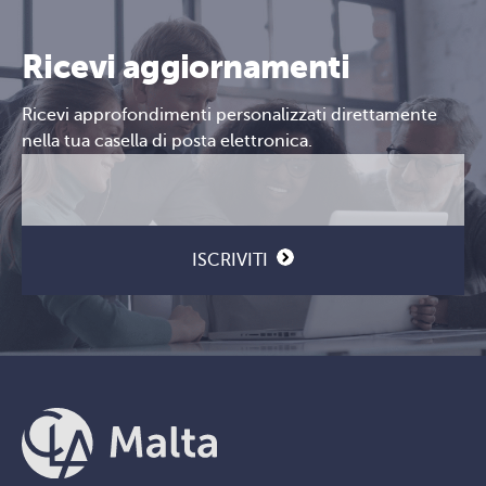
Ricevi aggiornamenti
Ricevi approfondimenti personalizzati direttamente
nella tua casella di posta elettronica.
Email
CAPTCHA
(Obbligatorio)
ISCRIVITI