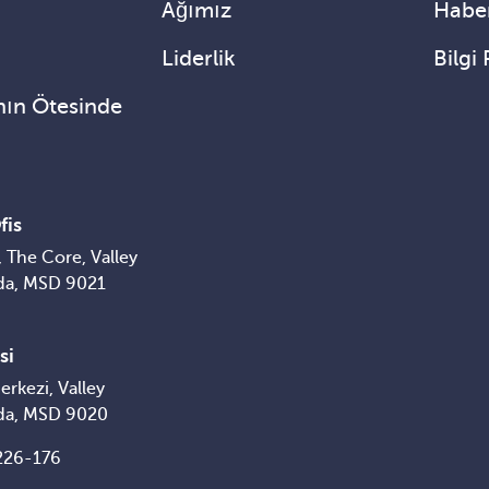
Ağımız
Haber
Liderlik
Bilgi 
nın Ötesinde
fis
 The Core, Valley
da, MSD 9021
si
erkezi, Valley
da, MSD 9020
226-176