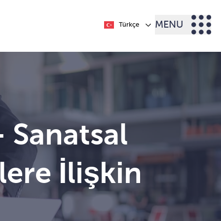
MENU
Türkçe
- Sanatsal
ere İlişkin