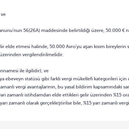
; ve
 Kanunu'nun 56(26A) maddesinde belirtildiği üzere, 50.000 € net 
elir elde etmesi halinde, 50.000 Avro'yu aşan kısım bireylerin
 üzerinden vergilendirilmelidir.
amesi ile ilgilidir); ve
a ebeveyn statüsü gibi farklı vergi mükellefi kategorileri için o
nlı vergi avantajlarının, bu yasal bildirim kapsamındaki sanat
rı zamanlı istihdamdan elde ettikleri gelir üzerinden %15 or
yarı zamanlı olarak gerçekleştirilse bile, %15 yarı zamanlı ver