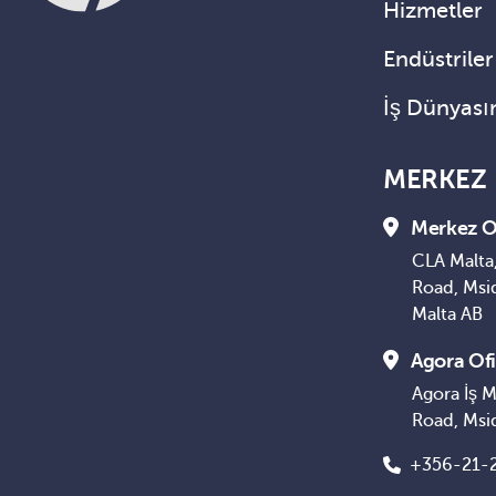
Hizmetler
Endüstriler
İş Dünyası
MERKEZ
Merkez O
CLA Malta,
Road, Msi
Malta AB
Agora Ofi
Agora İş M
Road, Msi
+356-21-