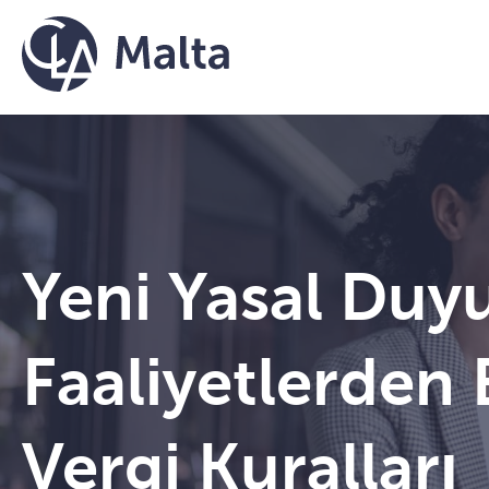
İçeriğe geç
Yeni Yasal Duyu
Faaliyetlerden E
Vergi Kuralları