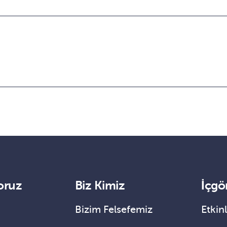
oruz
Biz Kimiz
İçgö
Bizim Felsefemiz
Etkinl