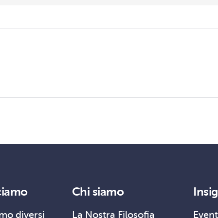
ciamo
Chi siamo
Insi
mo diversi
La Nostra Filosofia
Event