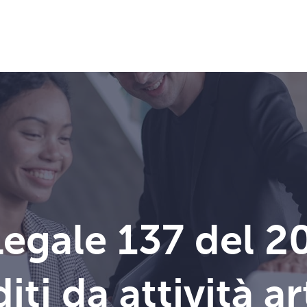
egale 137 del 2
diti da attività a