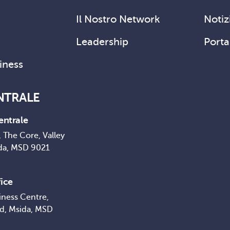
Il Nostro Network
Notizi
Leadership
Porta
siness
NTRALE
entrale
 The Core, Valley
da, MSD 9021
ice
iness Centre,
ad, Msida, MSD