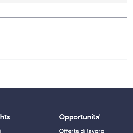
ghts
Opportunita'
i
Offerte di lavoro