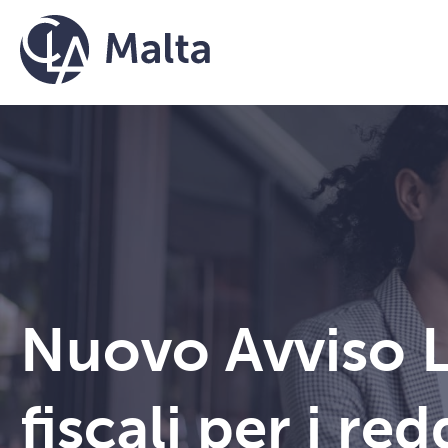
Vai al contenuto
Nuovo Avviso L
fiscali per i red