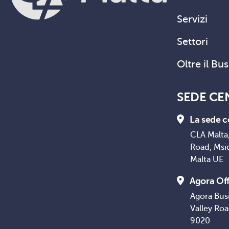
Servizi
Settori
Oltre il Bu
SEDE CE
La sede c
CLA Malta,
Road, Msi
Malta UE
Agora Off
Agora Bus
Valley Ro
9020