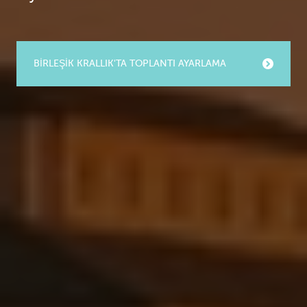
BIRLEŞIK KRALLIK'TA TOPLANTI AYARLAMA