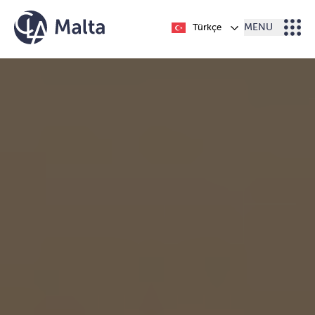
İçeriğe geç
Türkçe
MENU