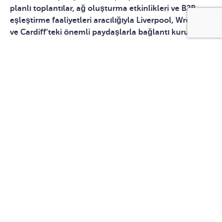
planlı toplantılar, ağ oluşturma etkinlikleri ve B2B
eşleştirme faaliyetleri aracılığıyla Liverpool, Wrexham
ve Cardiff’teki önemli paydaşlarla bağlantı kurun.
BIRLEŞIK KRALLIK’TA BIZI ZIYARET EDIN
Avrupa’nın en büyük ve en dinamik pazarlarından
birine erişim
Birleşik Krallık’taki sektör liderleri ve paydaşlarla üst
düzey ağ oluşturma fırsatı
Önceden planlanmış B2B eşleştirme oturumları
Birden fazla şehirde faaliyet gösterme: Liverpool,
Wrexham, Cardiff
Stratejik ortaklıklar kurma ve uluslararası alanda
büyüme fırsatı