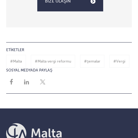
BIZE ULAŞIN
ETIKETLER
#Malta
#Malta vergi reformu
#şemalar
#Vergi
SOSYAL MEDYADA PAYLAŞ