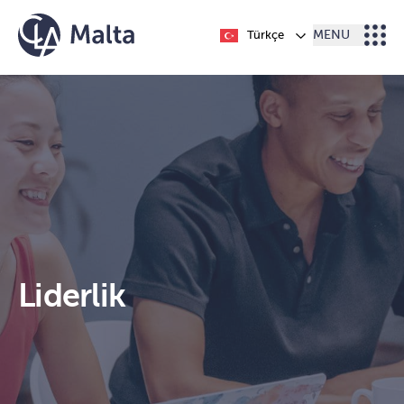
İçeriğe geç
Türkçe
MENU
Liderlik