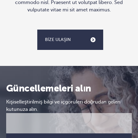
commodo nisl. Praesent ut volutpat libero. Sed
vulputate vitae mi sit amet maximus.
BIZE ULAŞIN
Güncellemeleri alın
Kişiselleştirilmiş bilgi ve içgörüleri doğrudan gelen
kutunuza alın.
E-
CAPTCHA
posta
(Gerekli)