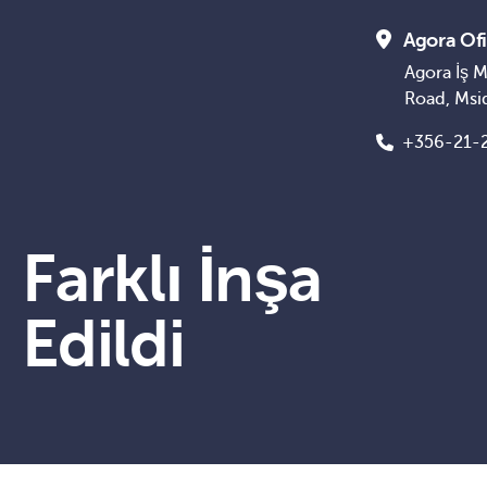
Agora Ofi
Agora İş M
Road, Msi
+356-21-
Farklı İnşa
Edildi