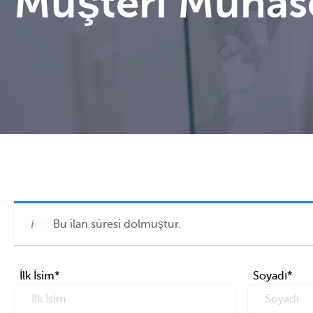
Müşteri Muhas
Bu ilan süresi dolmuştur.
İlk İsim
*
Soyadı
*