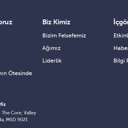
oruz
Biz Kimiz
İçgö
Bizim Felsefemiz
Etkinl
Ağımız
Haber
Liderlik
Bilgi 
nın Ötesinde
fis
 The Core, Valley
da, MSD 9021