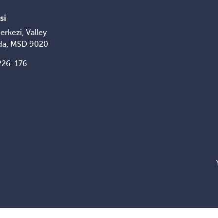
si
erkezi, Valley
da, MSD 9020
226-176