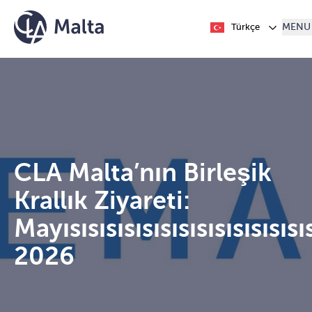
İçeriğe geç
Türkçe
MENU
CLA Malta’nın Birleşik
Krallık Ziyareti:
Mayısısısısısısısısısısısısısı
2026