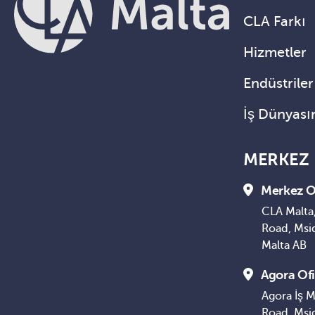
CLA Farkı
Hizmetler
Endüstriler
İş Dünyası
MERKEZ
Merkez O
CLA Malta,
Road, Msi
Malta AB
Agora Ofi
Agora İş M
Road, Msi