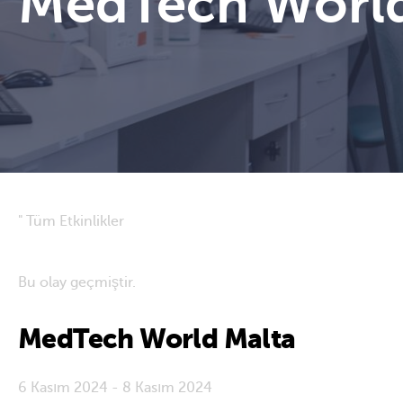
MedTech World
" Tüm Etkinlikler
Bu olay geçmiştir.
MedTech World Malta
6 Kasım 2024
-
8 Kasım 2024