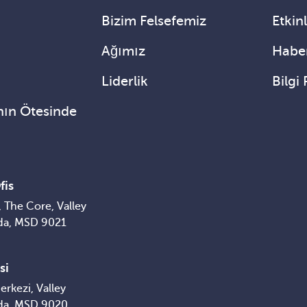
Bizim Felsefemiz
Etkinl
Ağımız
Haber
Liderlik
Bilgi 
nın Ötesinde
fis
 The Core, Valley
da, MSD 9021
si
erkezi, Valley
da, MSD 9020