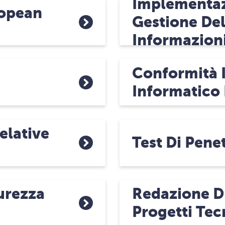
Implementaz
ropean
Gestione Del
Informazioni
Conformità I
Informatico
elative
Test Di Pene
curezza
Redazione Di
Progetti Tec