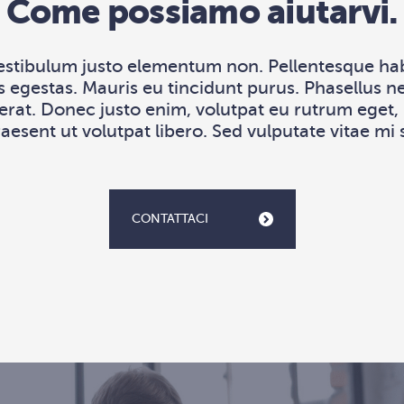
Come possiamo aiutarvi.
estibulum justo elementum non. Pellentesque habi
 egestas. Mauris eu tincidunt purus. Phasellus n
rat. Donec justo enim, volutpat eu rutrum eget, p
esent ut volutpat libero. Sed vulputate vitae mi
CONTATTACI