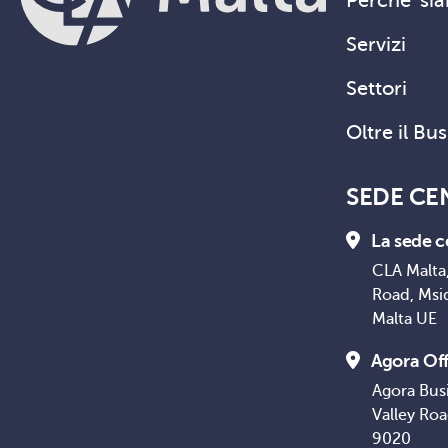
Perche' sia
Servizi
Settori
Oltre il Bu
SEDE CE
La sede c
CLA Malta,
Road, Msi
Malta UE
Agora Off
Agora Bus
Valley Ro
9020