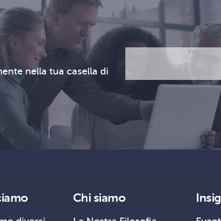
Email
CAPTCHA
(Obbligatorio)
ente nella tua casella di
ciamo
Chi siamo
Insi