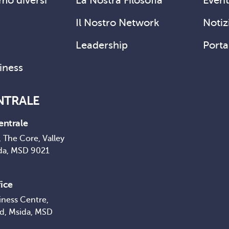
mo diversi
La Nostra Filosofia
Event
Il Nostro Network
Notizi
Leadership
Porta
siness
NTRALE
entrale
 The Core, Valley
da, MSD 9021
ice
iness Centre,
ad, Msida, MSD