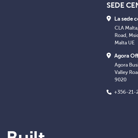
SEDE CE
La sede c
CLA Malta,
Road, Msi
Malta UE
Agora Off
Agora Bus
Valley Ro
9020
+356-21-