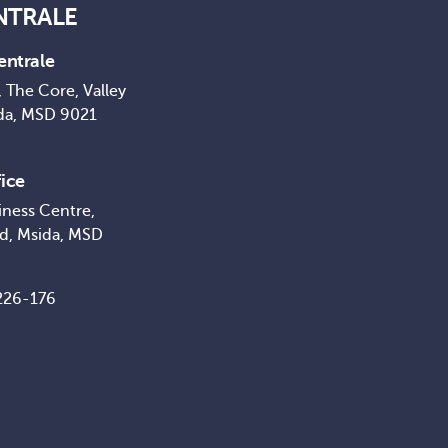
NTRALE
entrale
 The Core, Valley
da, MSD 9021
ice
iness Centre,
ad, Msida, MSD
226-176