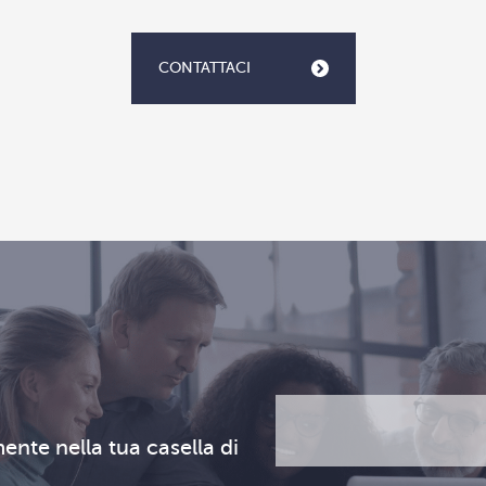
CONTATTACI
Email
CAPTCHA
(Obbligatorio)
ente nella tua casella di