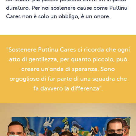
duraturo. Per noi sostenere cause come Puttinu
Cares non è solo un obbligo, è un onore.
"Sostenere Puttinu Cares ci ricorda che ogni
atto di gentilezza, per quanto piccolo, può
creare un'onda di speranza. Sono
orgoglioso di far parte di una squadra che
fa davvero la differenza".