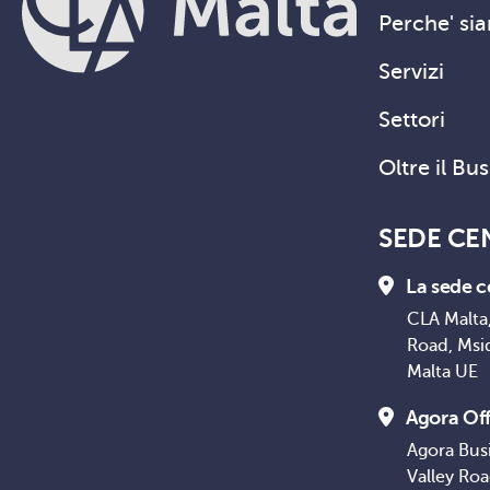
Perche' sia
Servizi
Settori
Oltre il Bu
SEDE CE
La sede c
CLA Malta,
Road, Msi
Malta UE
Agora Off
Agora Bus
Valley Ro