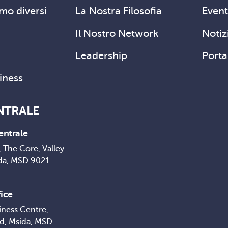
mo diversi
La Nostra Filosofia
Event
Il Nostro Network
Notizi
Leadership
Porta
siness
NTRALE
entrale
 The Core, Valley
da, MSD 9021
ice
iness Centre,
ad, Msida, MSD