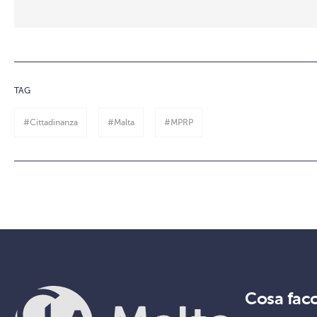
TAG
#Cittadinanza
#Malta
#MPRP
Cosa fac