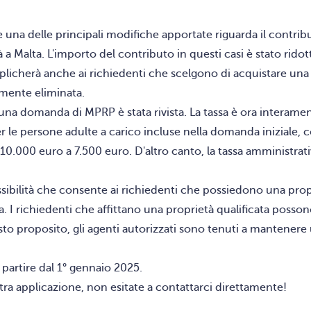
 una delle principali modifiche apportate riguarda il contribu
tà a Malta. L'importo del contributo in questi casi è stato rido
applicherà anche ai richiedenti che scelgono di acquistare un
vamente eliminata.
n una domanda di MPRP è stata rivista. La tassa è ora interame
r le persone adulte a carico incluse nella domanda iniziale, 
a 10.000 euro a 7.500 euro. D'altro canto, la tassa amministr
ibilità che consente ai richiedenti che possiedono una propriet
ia. I richiedenti che affittano una proprietà qualificata posso
esto proposito, gli agenti autorizzati sono tenuti a mantenere
partire dal 1° gennaio 2025.
stra applicazione, non esitate a contattarci direttamente!