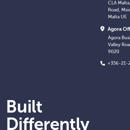
CLA Malta,
Road, Msi
Malta UE
Agora Off
Agora Bus
Valley Ro
9020
+356-21-
Built
Differently