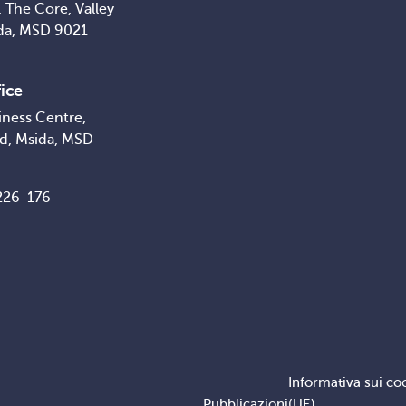
 The Core, Valley
da, MSD 9021
ice
iness Centre,
ad, Msida, MSD
226-176
Informativa sui co
Pubblicazioni
(UE)