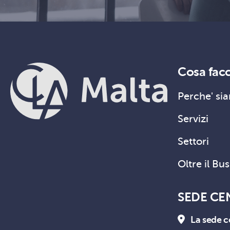
Cosa fac
Perche' sia
Servizi
Settori
Oltre il Bu
SEDE CE
La sede c