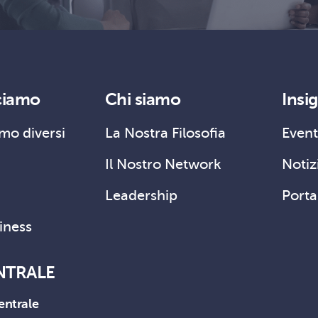
ciamo
Chi siamo
Insi
mo diversi
La Nostra Filosofia
Event
Il Nostro Network
Notizi
Leadership
Porta
siness
NTRALE
entrale