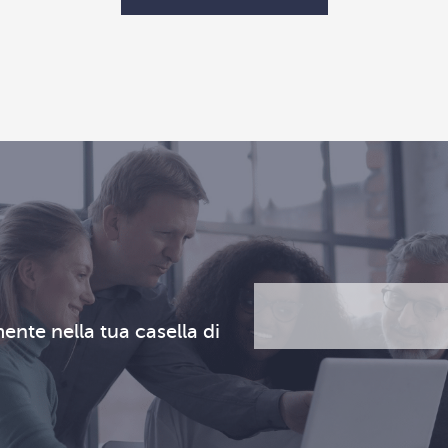
Email
CAPTCHA
(Obbligatorio)
ente nella tua casella di