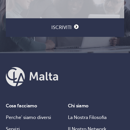
Email
CAPTCHA
(Obbligatorio)
ISCRIVITI
Cosa facciamo
Chi siamo
Perche' siamo diversi
La Nostra Filosofia
Servizi
Il Nostro Network