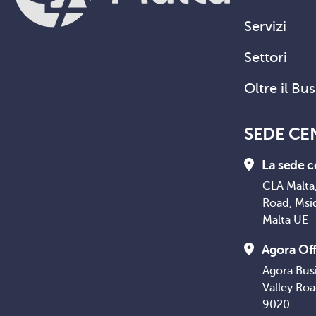
Servizi
Settori
Oltre il Bu
SEDE CE
La sede c
CLA Malta,
Road, Msi
Malta UE
Agora Off
Agora Bus
Valley Ro
9020