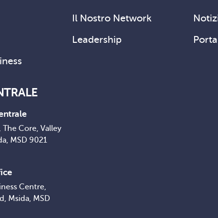
Il Nostro Network
Notizi
Leadership
Porta
siness
NTRALE
entrale
 The Core, Valley
da, MSD 9021
ice
iness Centre,
ad, Msida, MSD