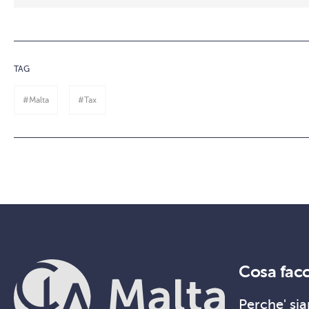
TAG
#Malta
#Tax
Cosa fac
Perche' sia