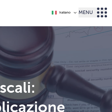
MENU
Italiano
scali:
plicazione