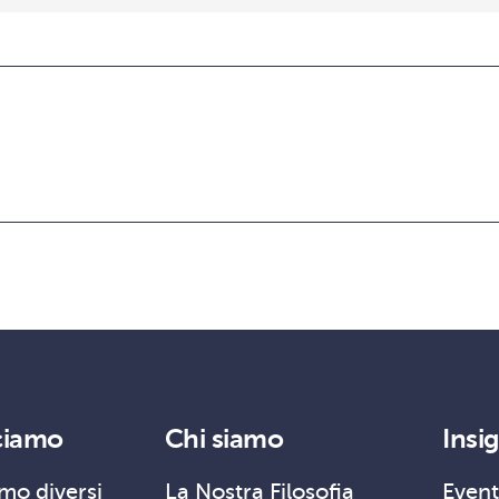
ciamo
Chi siamo
Insi
mo diversi
La Nostra Filosofia
Event