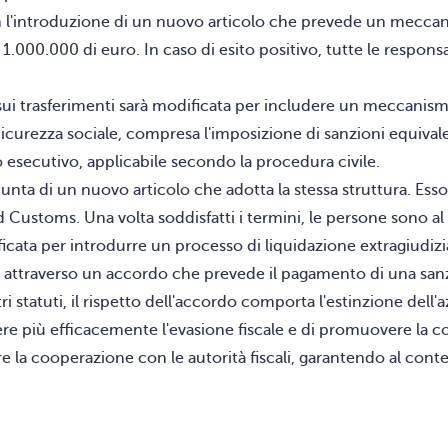
on l'introduzione di un nuovo articolo che prevede un meccan
000.000 di euro. In caso di esito positivo, tutte le responsab
sui trasferimenti sarà modificata per includere un meccanis
 Sicurezza sociale, compresa l'imposizione di sanzioni equivale
o esecutivo, applicabile secondo la procedura civile.
giunta di un nuovo articolo che adotta la stessa struttura. Ess
ustoms. Una volta soddisfatti i termini, le persone sono al ri
ificata per introdurre un processo di liquidazione extragiudi
iti attraverso un accordo che prevede il pagamento di una san
 statuti, il rispetto dell'accordo comporta l'estinzione dell'
re più efficacemente l'evasione fiscale e di promuovere la 
are la cooperazione con le autorità fiscali, garantendo al conte