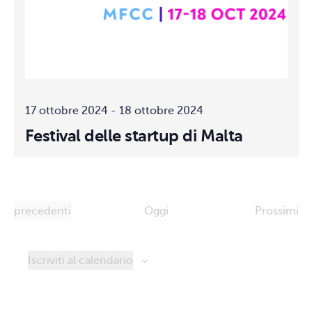
17 ottobre 2024
-
18 ottobre 2024
Festival delle startup di Malta
Eventi
ev
precedenti
Oggi
Prossimi
Iscriviti al calendario